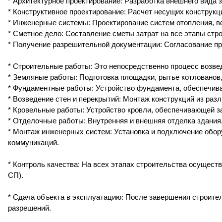
* Архитектурное проектирование: Разработка внешнего вида 
* Конструктивное проектирование: Расчет несущих конструкц
* Инженерные системы: Проектирование систем отопления, в
* Сметное дело: Составление сметы затрат на все этапы стр
* Получение разрешительной документации: Согласование про
* Строительные работы: Это непосредственно процесс возве
* Земляные работы: Подготовка площадки, рытье котлованов,
* Фундаментные работы: Устройство фундамента, обеспечив
* Возведение стен и перекрытий: Монтаж конструкций из разли
* Кровельные работы: Устройство кровли, обеспечивающей за
* Отделочные работы: Внутренняя и внешняя отделка здания,
* Монтаж инженерных систем: Установка и подключение обор
коммуникаций.
* Контроль качества: На всех этапах строительства осущест
СП).
* Сдача объекта в эксплуатацию: После завершения строите
разрешений.