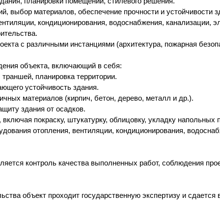
здания, планировки помещений, стилевого решения.
ий, выбор материалов, обеспечение прочности и устойчивости з
ентиляции, кондиционирования, водоснабжения, канализации, э
оительства.
екта с различными инстанциями (архитектура, пожарная безопа
дения объекта, включающий в себя:
 траншей, планировка территории.
ающего устойчивость здания.
чных материалов (кирпич, бетон, дерево, металл и др.).
щиту здания от осадков.
 включая покраску, штукатурку, облицовку, укладку напольных 
удования отопления, вентиляции, кондиционирования, водоснаб
вляется контроль качества выполненных работ, соблюдения про
льства объект проходит государственную экспертизу и сдается