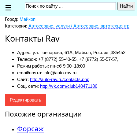
☰
Город:
Майкоп
Категория:
Автосервис, услуги / Автосервис, автотехцентр
Контакты Rav
Адрес: ул. Гончарова, 61А, Майкоп, Россия ,
385452
Телефон: +7 (8772) 55-40-55, +7 (8772) 55-57-57,
Режим работы: пн-сб 9:00–18:00
email/почта: info@auto-rav.ru
Сайт:
http://auto-rav.ru/contacts.php
Соц. сети:
http://vk.com/club140471186
Редактировать
Похожие организации
Форсаж