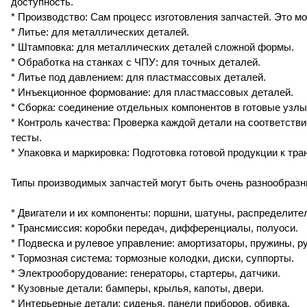
доступность.
* Производство: Сам процесс изготовления запчастей. Это м
* Литье: для металлических деталей.
* Штамповка: для металлических деталей сложной формы.
* Обработка на станках с ЧПУ: для точных деталей.
* Литье под давлением: для пластмассовых деталей.
* Инъекционное формование: для пластмассовых деталей.
* Сборка: соединение отдельных компонентов в готовые узлы
* Контроль качества: Проверка каждой детали на соответств
тесты.
* Упаковка и маркировка: Подготовка готовой продукции к тр
Типы производимых запчастей могут быть очень разнообраз
* Двигатели и их компоненты: поршни, шатуны, распределите
* Трансмиссия: коробки передач, дифференциалы, полуоси.
* Подвеска и рулевое управление: амортизаторы, пружины, ру
* Тормозная система: тормозные колодки, диски, суппорты.
* Электрооборудование: генераторы, стартеры, датчики.
* Кузовные детали: бамперы, крылья, капоты, двери.
* Интерьерные детали: сиденья, панели приборов, обивка.