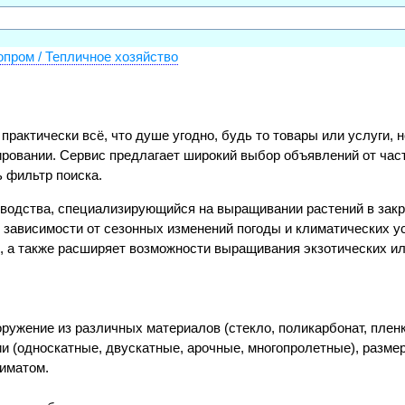
опром / Тепличное хозяйство
и практически всё, что душе угодно, будь то товары или услуги
ировании. Сервис предлагает широкий выбор объявлений от час
ь фильтр поиска.
водства, специализирующийся на выращивании растений в закры
зависимости от сезонных изменений погоды и климатических ус
, а также расширяет возможности выращивания экзотических ил
ружение из различных материалов (стекло, поликарбонат, плен
и (односкатные, двускатные, арочные, многопролетные), разме
иматом.