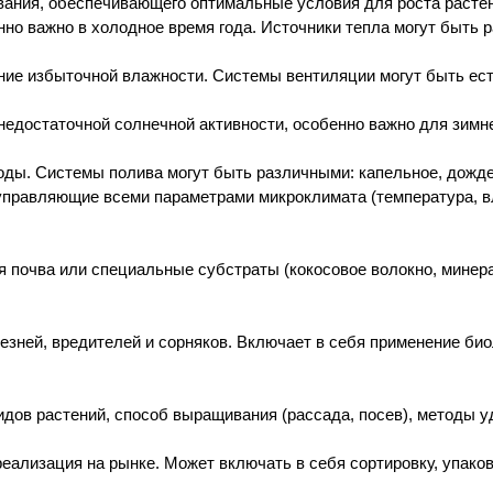
вания, обеспечивающего оптимальные условия для роста расте
о важно в холодное время года. Источники тепла могут быть р
ение избыточной влажности. Системы вентиляции могут быть ес
недостаточной солнечной активности, особенно важно для зимн
ды. Системы полива могут быть различными: капельное, дожде
управляющие всеми параметрами микроклимата (температура, в
ся почва или специальные субстраты (кокосовое волокно, мине
езней, вредителей и сорняков. Включает в себя применение био
дов растений, способ выращивания (рассада, посев), методы у
реализация на рынке. Может включать в себя сортировку, упаков