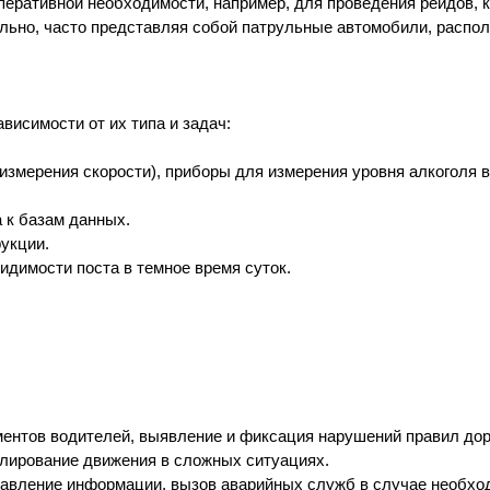
перативной необходимости, например, для проведения рейдов, к
ьно, часто представляя собой патрульные автомобили, распол
висимости от их типа и задач:
измерения скорости), приборы для измерения уровня алкоголя 
 к базам данных.
рукции.
идимости поста в темное время суток.
ментов водителей, выявление и фиксация нарушений правил до
улирование движения в сложных ситуациях.
тавление информации, вызов аварийных служб в случае необхо