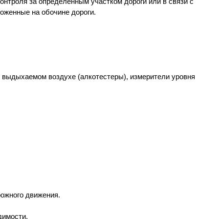
онтроля за определённым участком дороги или в связи с
оженные на обочине дороги.
в выдыхаемом воздухе (алкотестеры), измерители уровня
рожного движения.
димости.