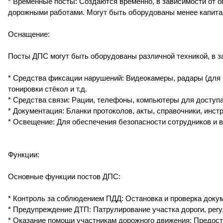
* Временные посты: Создаются временно, в зависимости от о
дорожными работами. Могут быть оборудованы менее капитал
Оснащение:
Посты ДПС могут быть оборудованы различной техникой, в за
* Средства фиксации нарушений: Видеокамеры, радары (для 
тонировки стёкол и т.д.
* Средства связи: Рации, телефоны, компьютеры для доступа
* Документация: Бланки протоколов, акты, справочники, инст
* Освещение: Для обеспечения безопасности сотрудников и в
Функции:
Основные функции постов ДПС:
* Контроль за соблюдением ПДД: Остановка и проверка доку
* Предупреждение ДТП: Патрулирование участка дороги, рег
* Оказание помощи участникам дорожного движения: Предос