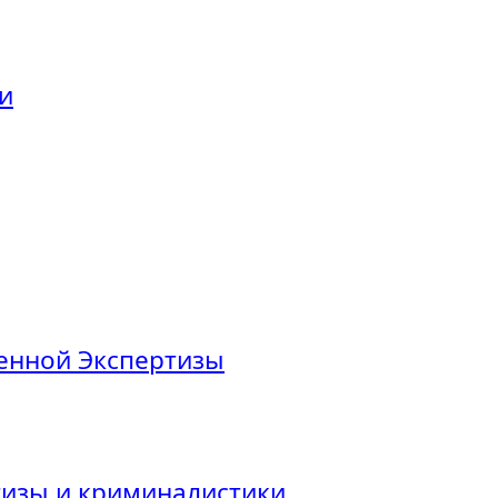
и
енной Экспертизы
тизы и криминалистики