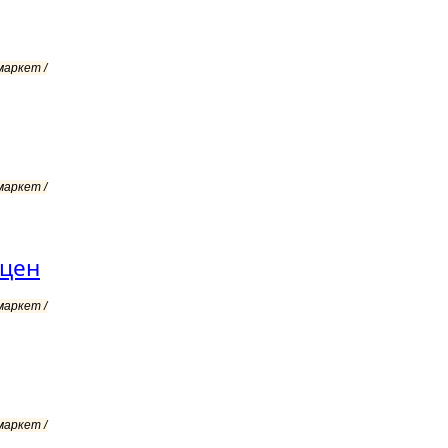
маркет /
маркет /
оцен
маркет /
маркет /