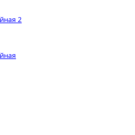
йная 2
айная