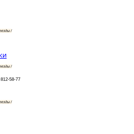
еезды /
ки
еезды /
 812-58-77
еезды /