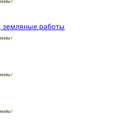
еезды /
, земляные работы
еезды /
еезды /
еезды /