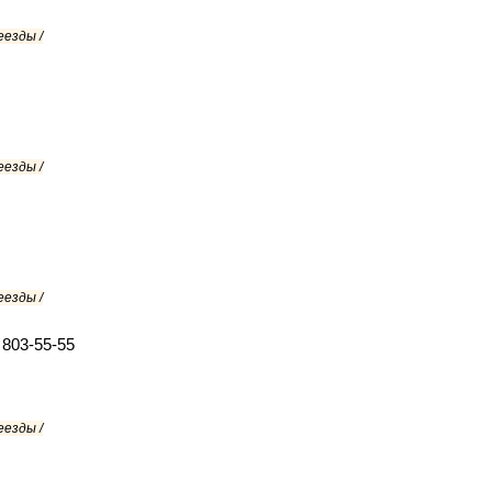
еезды /
еезды /
еезды /
 803-55-55
еезды /