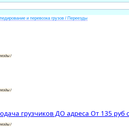
педирование и перевозка грузов / Переезды
еезды /
еезды /
подача грузчиков ДО адреса От 135 руб 
еезды /