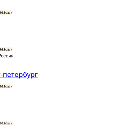
еезды /
еезды /
Россия
-петербург
еезды /
еезды /