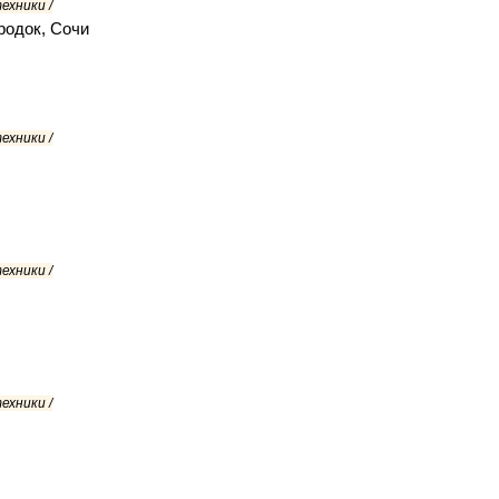
ехники /
родок, Сочи
ехники /
ехники /
ехники /