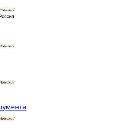
ехники /
 Россия
ехники /
ехники /
румента
ехники /