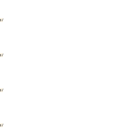
 /
 /
 /
 /