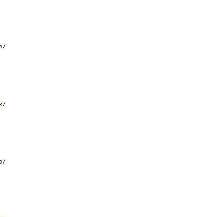
 /
 /
 /