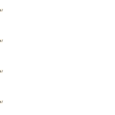
 /
 /
 /
 /