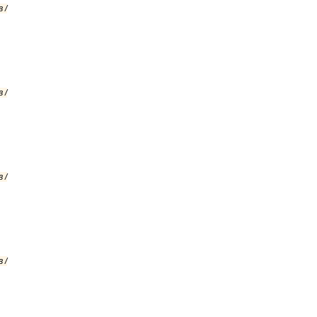
 /
 /
 /
 /