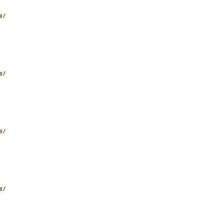
 /
 /
 /
 /